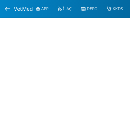
VetMed
APP
İLAÇ
DEPO
KKDS