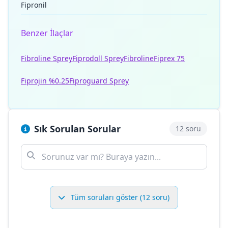
Fipronil
Benzer İlaçlar
Fibroline Sprey
Fiprodoll Sprey
Fibroline
Fiprex 75
Fiprojin %0.25
Fiproguard Sprey
Sık Sorulan Sorular
12 soru
Tüm soruları göster (12 soru)