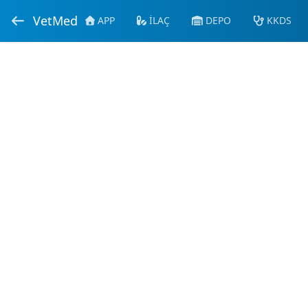
VetMed
APP
İLAÇ
DEPO
KKDS