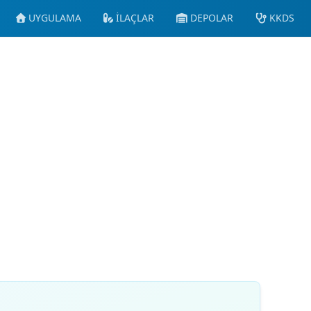
UYGULAMA
İLAÇLAR
DEPOLAR
KKDS