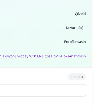
Çözelti
Koyun, Sığır
Enrofloksasin
njeksiyon
Enrobay %10 ENJ. Çözelti
Vil-Floks
Anafloksin
10 soru