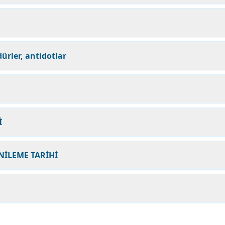
ürler, antidotlar
İ
NİLEME TARİHİ