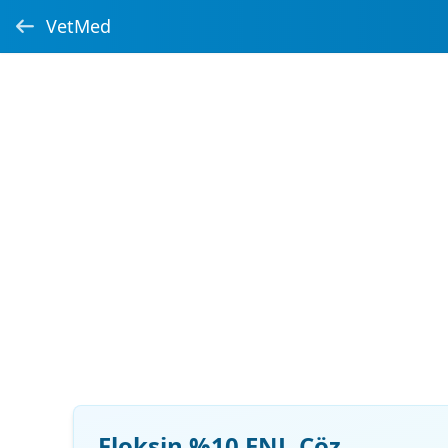
VetMed
Floksin %10 ENJ. Çöz.