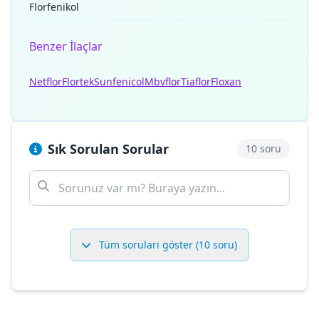
Florfenikol
Benzer İlaçlar
Netflor
Flortek
Sunfenicol
Mbvflor
Tiaflor
Floxan
Sık Sorulan Sorular
10 soru
Tüm soruları göster (10 soru)