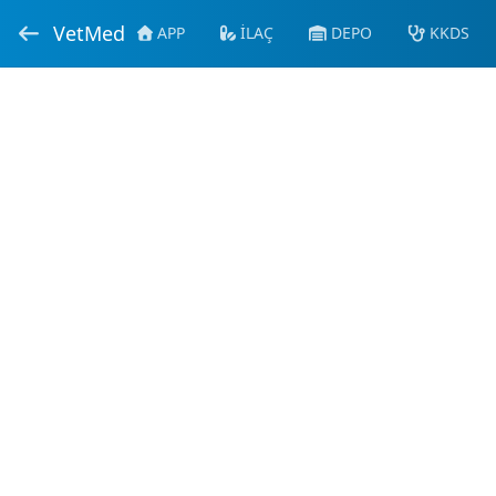
VetMed
APP
İLAÇ
DEPO
KKDS