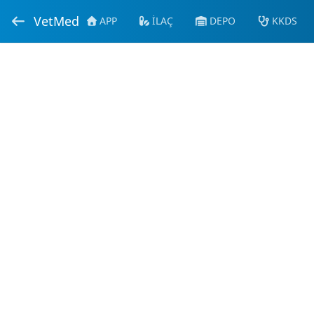
VetMed
APP
İLAÇ
DEPO
KKDS