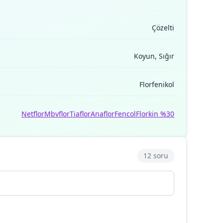
Çözelti
Koyun, Sığır
Florfenikol
Netflor
Mbvflor
Tiaflor
Anaflor
Fencol
Florkin %30
12 soru