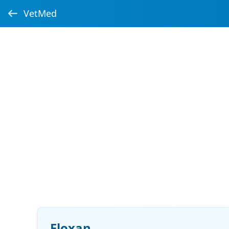
VetMed
Floxan