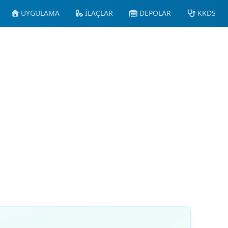
UYGULAMA
İLAÇLAR
DEPOLAR
KKDS