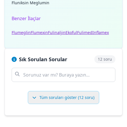
Fluniksin Meglumin
Benzer İlaçlar
Flumeglin
Flumexin
Fulinaljin
Ekoful
Fulimed
Inflamex
Sık Sorulan Sorular
12 soru
Tüm soruları göster (12 soru)