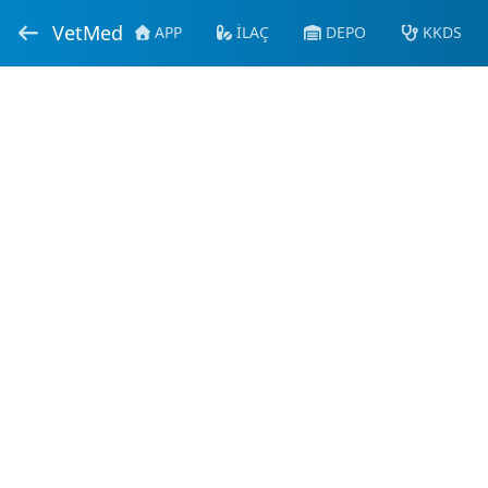
VetMed
APP
İLAÇ
DEPO
KKDS