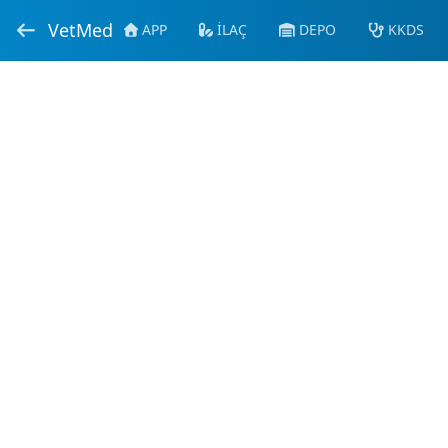
VetMed
APP
İLAÇ
DEPO
KKDS