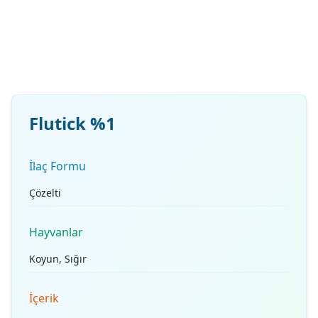
Flutick %1
İlaç Formu
Çözelti
Hayvanlar
Koyun, Sığır
İçerik