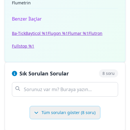
Flumetrin
Benzer İlaçlar
Ba-Tick
Bayticol %1
Flugon %1
Flumar %1
Flutron
Fullstop %1
Sık Sorulan Sorular
8 soru
Tüm soruları göster (8 soru)