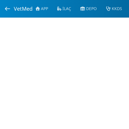
VetMed
APP
İLAÇ
DEPO
KKDS