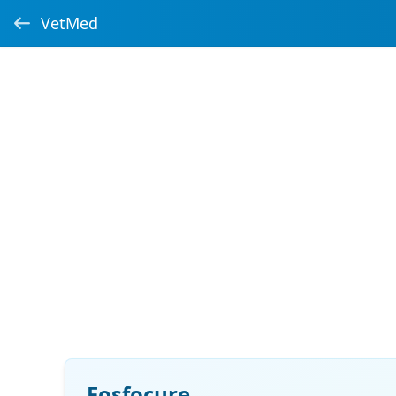
VetMed
Fosfocure