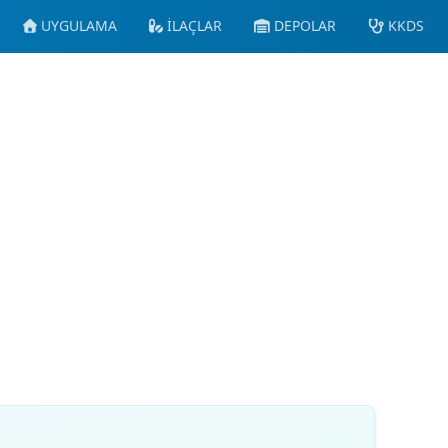
UYGULAMA
İLAÇLAR
DEPOLAR
KKDS