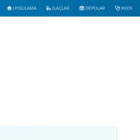
UYGULAMA
İLAÇLAR
DEPOLAR
KKDS