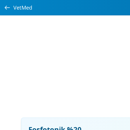
VetMed
Fosfotonik %20