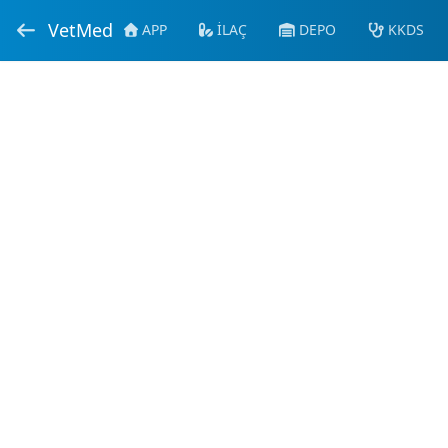
VetMed
APP
İLAÇ
DEPO
KKDS