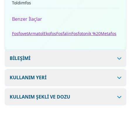
Toldimfos
Benzer İlaçlar
Fosfovet
Armatol
Ekofos
Fosfalin
Fosfotonik %20
Metafos
BİLEŞİMİ
KULLANIM YERİ
KULLANIM ŞEKLİ VE DOZU