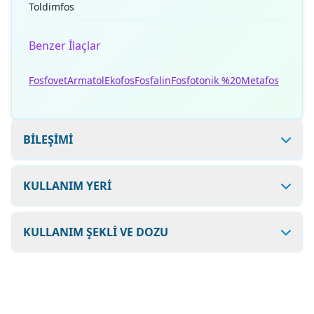
Toldimfos
Benzer İlaçlar
Fosfovet
Armatol
Ekofos
Fosfalin
Fosfotonik %20
Metafos
BİLEŞİMİ
KULLANIM YERİ
KULLANIM ŞEKLİ VE DOZU