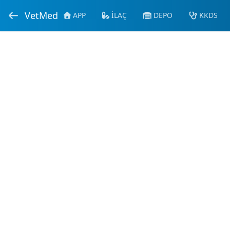
VetMed
APP
İLAÇ
DEPO
KKDS