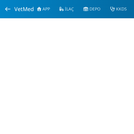
VetMed
APP
İLAÇ
DEPO
KKDS