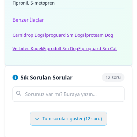
Fipronil, S-metopren
Benzer İlaçlar
Carnidrop Dog
Fiproguard Sm Dog
Fiproteam Dog
Verbitec Köpek
Fiprodoll Sm Dog
Fiproguard Sm Cat
Sık Sorulan Sorular
12 soru
Tüm soruları göster (12 soru)