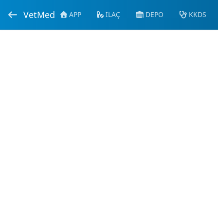
VetMed
APP
İLAÇ
DEPO
KKDS