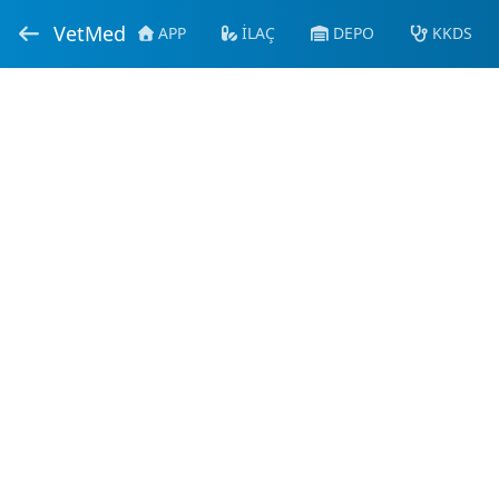
VetMed
APP
İLAÇ
DEPO
KKDS