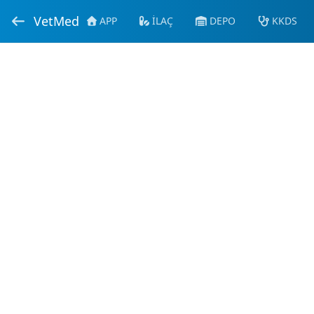
VetMed
APP
İLAÇ
DEPO
KKDS