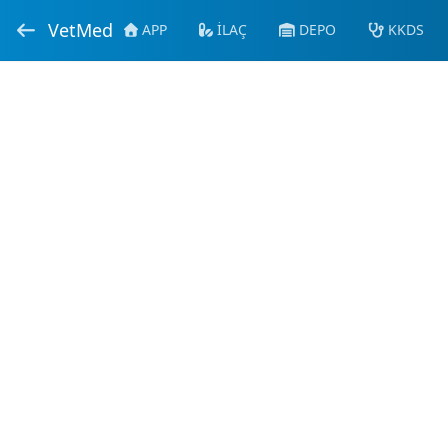
VetMed
APP
İLAÇ
DEPO
KKDS