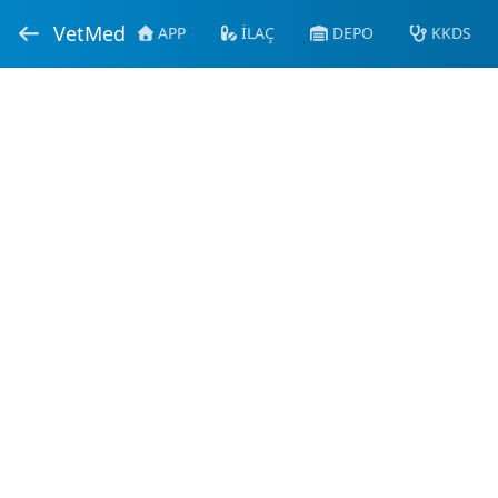
VetMed
APP
İLAÇ
DEPO
KKDS