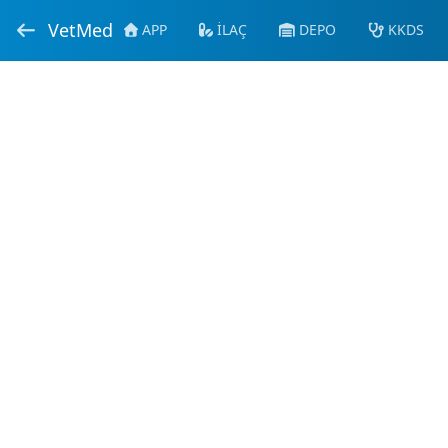
VetMed
APP
İLAÇ
DEPO
KKDS