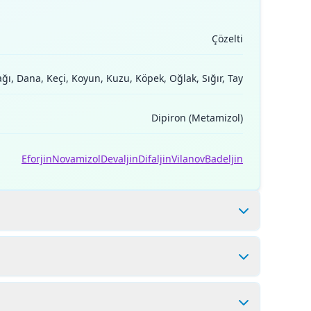
Çözelti
ağı, Dana, Keçi, Koyun, Kuzu, Köpek, Oğlak, Sığır, Tay
Dipiron (Metamizol)
Eforjin
Novamizol
Devaljin
Difaljin
Vilanov
Badeljin