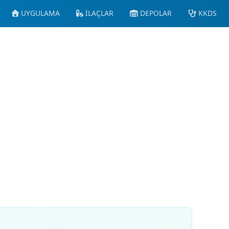
UYGULAMA
İLAÇLAR
DEPOLAR
KKDS