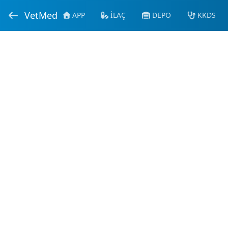
VetMed
APP
İLAÇ
DEPO
KKDS