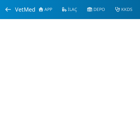
VetMed
APP
İLAÇ
DEPO
KKDS