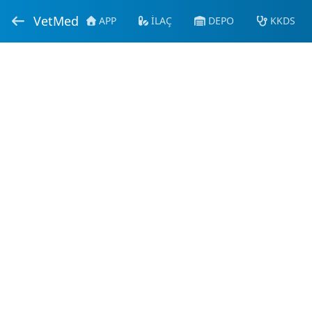
VetMed
APP
İLAÇ
DEPO
KKDS