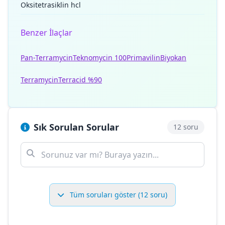
Oksitetrasiklin hcl
Benzer İlaçlar
Pan-Terramycin
Teknomycin 100
Primavilin
Biyokan
Terramycin
Terracid %90
Sık Sorulan Sorular
12 soru
Tüm soruları göster (12 soru)