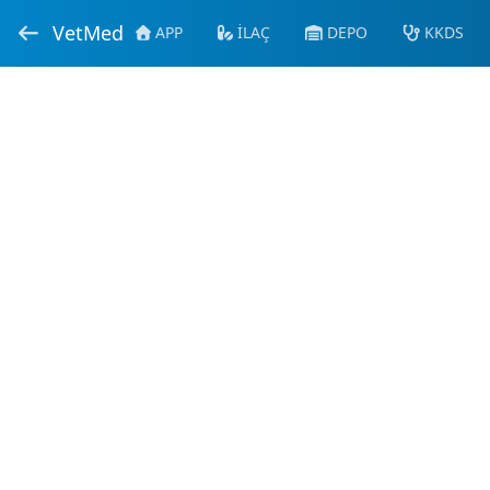
VetMed
APP
İLAÇ
DEPO
KKDS