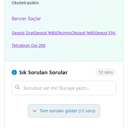
Oksitetrasiklin
Benzer İlaçlar
Geosol Oral
Geosol %80
Oksimis
Oksipol %80
Geosol ENJ.
Tetrabion Oxi 200
Sık Sorulan Sorular
12 soru
Tüm soruları göster (12 soru)