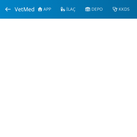
VetMed
APP
İLAÇ
DEPO
KKDS