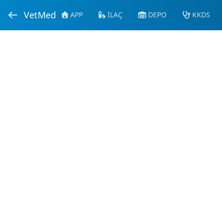
VetMed
APP
İLAÇ
DEPO
KKDS