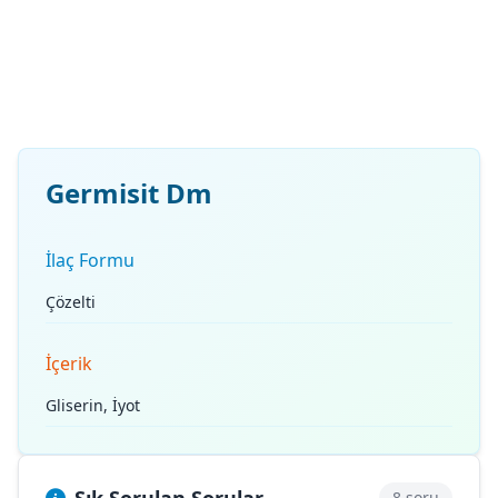
Germisit Dm
İlaç Formu
Çözelti
İçerik
Gliserin, İyot
8 soru