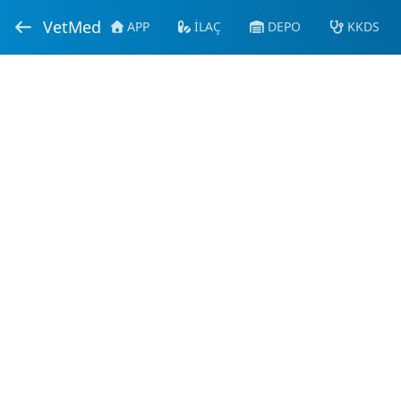
VetMed
APP
İLAÇ
DEPO
KKDS