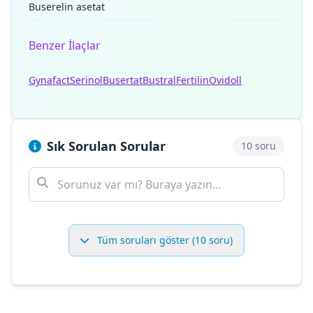
Buserelin asetat
Benzer İlaçlar
Gynafact
Serinol
Busertat
Bustral
Fertilin
Ovidoll
Sık Sorulan Sorular
10 soru
Tüm soruları göster (10 soru)