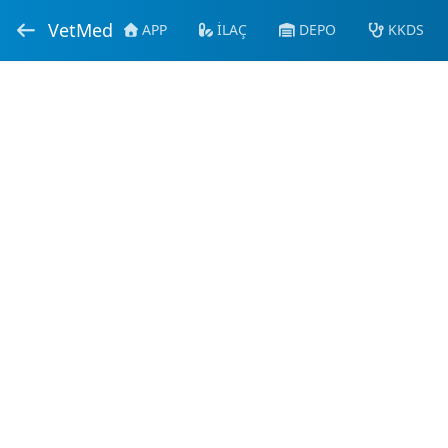
VetMed
APP
İLAÇ
DEPO
KKDS