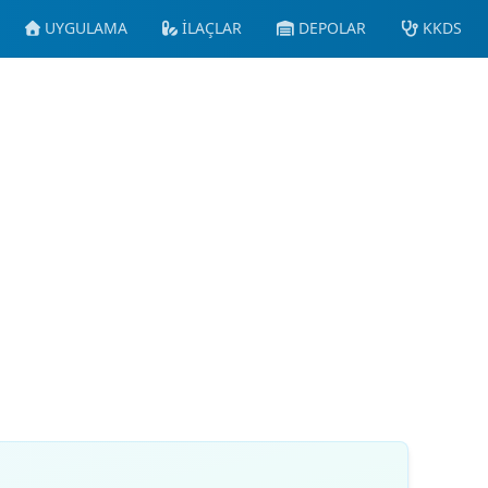
UYGULAMA
İLAÇLAR
DEPOLAR
KKDS