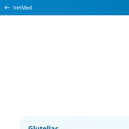
VetMed
Glutellac