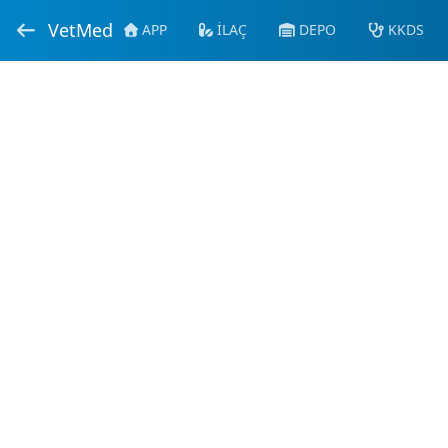
VetMed
APP
İLAÇ
DEPO
KKDS