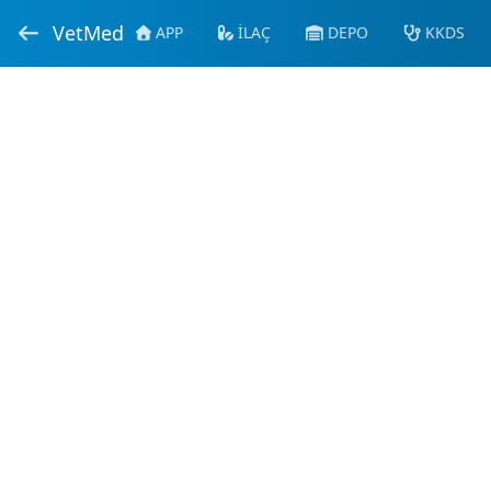
VetMed
APP
İLAÇ
DEPO
KKDS