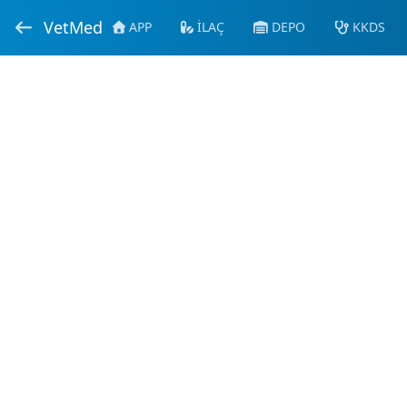
VetMed
APP
İLAÇ
DEPO
KKDS