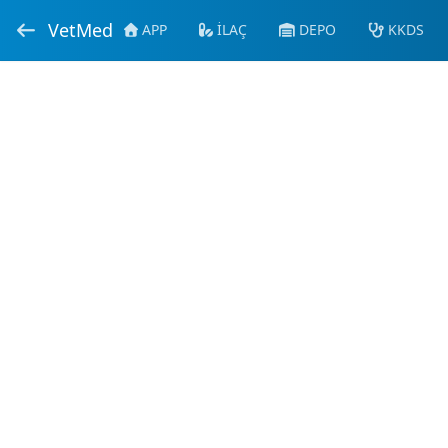
VetMed
APP
İLAÇ
DEPO
KKDS