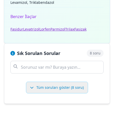
Levamizol, Triklabendazol
Benzer İlaçlar
Fasidur
Levatrizol
Lorfen
Parmizol
Trilax
Fasizak
Sık Sorulan Sorular
8 soru
Tüm soruları göster (8 soru)