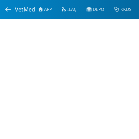
VetMed
APP
İLAÇ
DEPO
KKDS