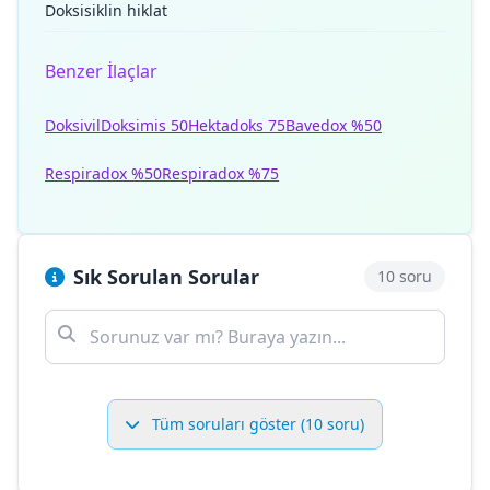
Doksisiklin hiklat
Benzer İlaçlar
Doksivil
Doksimis 50
Hektadoks 75
Bavedox %50
Respiradox %50
Respiradox %75
Sık Sorulan Sorular
10 soru
Tüm soruları göster (10 soru)