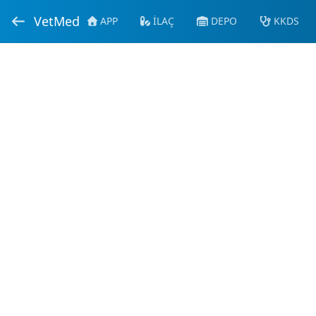
VetMed
APP
İLAÇ
DEPO
KKDS