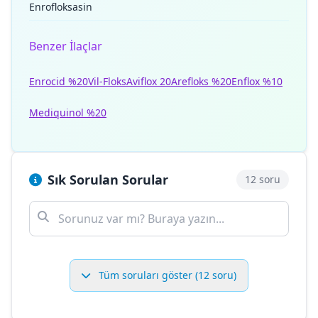
Enrofloksasin
Benzer İlaçlar
Enrocid %20
Vil-Floks
Aviflox 20
Arefloks %20
Enflox %10
Mediquinol %20
Sık Sorulan Sorular
12 soru
Tüm soruları göster (12 soru)