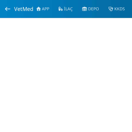
VetMed
APP
İLAÇ
DEPO
KKDS