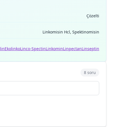
Çözelti
Linkomisin Hcl, Spektinomisin
lin
Ekolinko
Linco-Spectin
Linkomin
Linpectan
Linseptin
8 soru