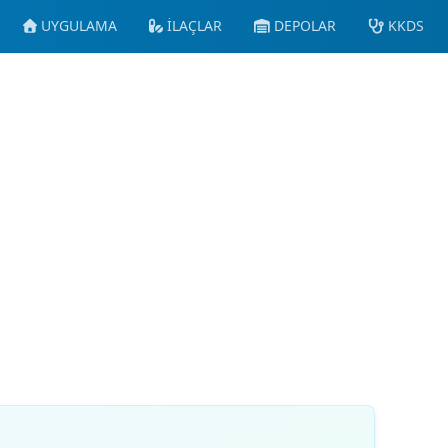
UYGULAMA
İLAÇLAR
DEPOLAR
KKDS