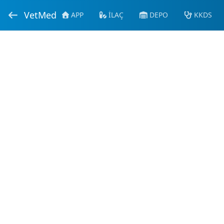
VetMed
APP
İLAÇ
DEPO
KKDS