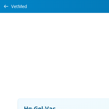
VetMed
Hg-Gel-Vac