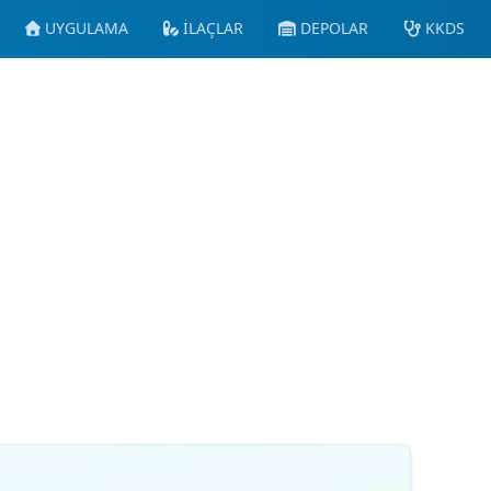
UYGULAMA
İLAÇLAR
DEPOLAR
KKDS