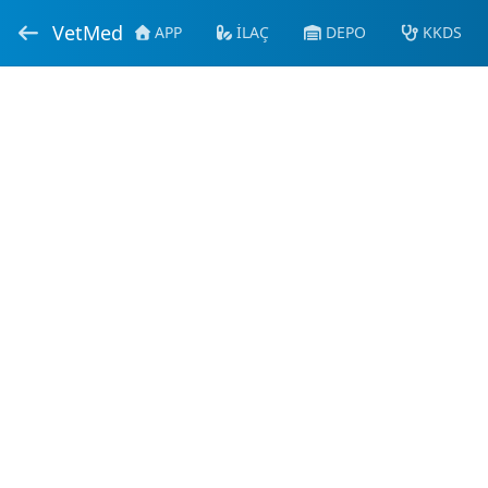
VetMed
APP
İLAÇ
DEPO
KKDS