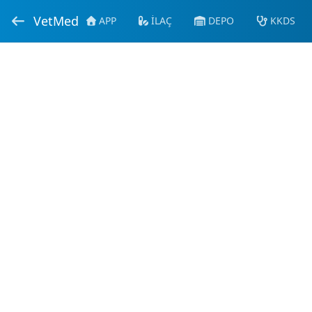
VetMed
APP
İLAÇ
DEPO
KKDS