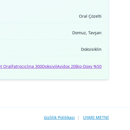
Oral Çözelti
Domuz, Tavşan
Doksisiklin
t Oral
Fatrociclina 300
Doksivil
Avidox 20
Bio-Doxy %50
Gizlilik Politikası
|
UYARI METNİ