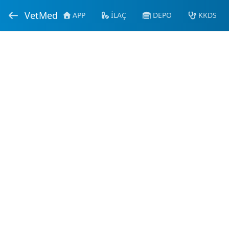
VetMed
APP
İLAÇ
DEPO
KKDS