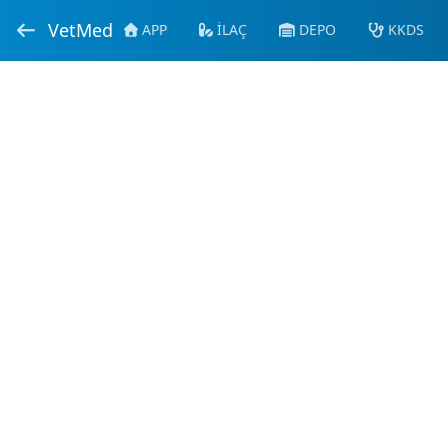
VetMed
APP
İLAÇ
DEPO
KKDS