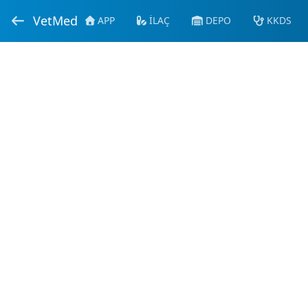
VetMed
APP
İLAÇ
DEPO
KKDS