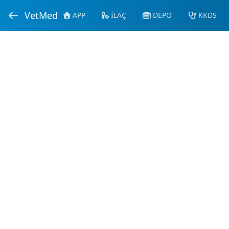
VetMed
APP
İLAÇ
DEPO
KKDS