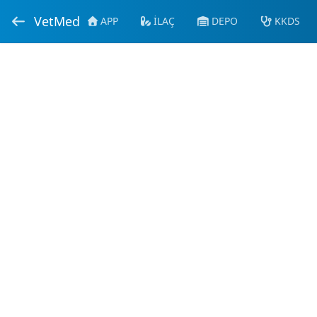
VetMed
APP
İLAÇ
DEPO
KKDS