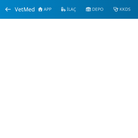
VetMed
APP
İLAÇ
DEPO
KKDS