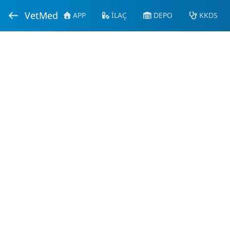
VetMed
APP
İLAÇ
DEPO
KKDS